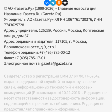
© АО «Газета.Ру» (1999-2026) – Главные новости дня
Название:
Газета.Ru
(Gazeta.Ru)
Учредитель:
АО «Газета.Ру»
, ОГРН 1067761730376, ИНН
7743625728
Адрес учредителя: 125239, Россия, Москва, Коптевская
улица, дом 67
Адрес редакции и издателя:
117105
, г.
Москва
,
Варшавское шоссе, д.9, стр.1
Телефон редакции:
+7 (495) 785-00-12
Факс:
+7 (495) 785-17-01
Электронная почта:
gazeta@gazeta.ru
Свидетельство о регистрации СМИ Эл № ФС77-67642
выдано федеральной службой по надзору в сфере
связи, информационных технологий и массовых
коммуникаций (Роскомнадзор) 10.11.2016 г. Редакция не
несет ответственности за достоверность информации,
содержащейся в рекламных объявлениях. Редакция не
предоставляет справочной информации.