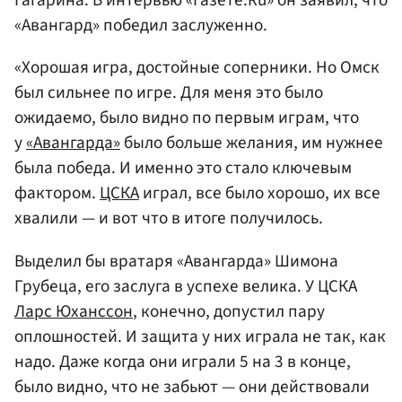
Гагарина. В интервью «Газете.Ru» он заявил, что
«Авангард» победил заслуженно.
«Хорошая игра, достойные соперники. Но Омск
был сильнее по игре. Для меня это было
ожидаемо, было видно по первым играм, что
у
«Авангарда»
было больше желания, им нужнее
была победа. И именно это стало ключевым
фактором.
ЦСКА
играл, все было хорошо, их все
хвалили — и вот что в итоге получилось.
Выделил бы вратаря «Авангарда» Шимона
Грубеца, его заслуга в успехе велика. У ЦСКА
Ларс Юханссон
, конечно, допустил пару
оплошностей. И защита у них играла не так, как
надо. Даже когда они играли 5 на 3 в конце,
было видно, что не забьют — они действовали