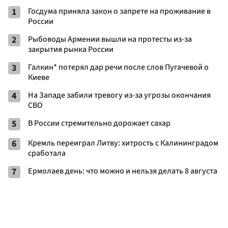
1
Госдума приняла закон о запрете на проживание в
России
2
Рыбоводы Армении вышли на протесты из-за
закрытия рынка России
3
Галкин* потерял дар речи после слов Пугачевой о
Киеве
4
На Западе забили тревогу из-за угрозы окончания
СВО
5
В России стремительно дорожает сахар
6
Кремль переиграл Литву: хитрость с Калининградом
сработала
7
Ермолаев день: что можно и нельзя делать 8 августа