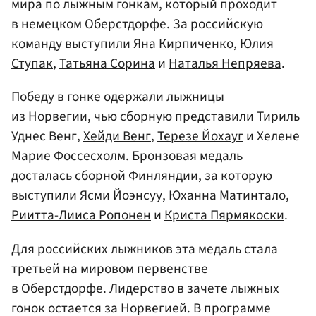
мира по лыжным гонкам, который проходит
в немецком Оберстдорфе. За российскую
команду выступили
Яна Кирпиченко
,
Юлия
Ступак
,
Татьяна Сорина
и
Наталья Непряева
.
Победу в гонке одержали лыжницы
из Норвегии, чью сборную представили Тириль
Уднес Венг,
Хейди Венг
,
Терезе Йохауг
и Хелене
Марие Фоссесхолм. Бронзовая медаль
досталась сборной Финляндии, за которую
выступили Ясми Йоэнсуу, Юханна Матинтало,
Риитта-Лииса Ропонен
и
Криста Пярмякоски
.
Для российских лыжников эта медаль стала
третьей на мировом первенстве
в Оберстдорфе. Лидерство в зачете лыжных
гонок остается за Норвегией. В программе