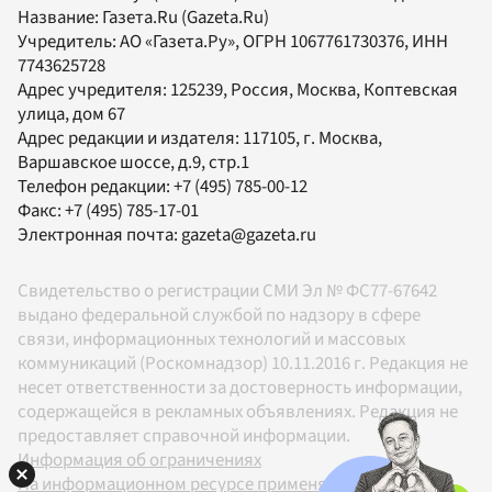
Название:
Газета.Ru
(Gazeta.Ru)
Учредитель:
АО «Газета.Ру»
, ОГРН 1067761730376, ИНН
7743625728
Адрес учредителя: 125239, Россия, Москва, Коптевская
улица, дом 67
Адрес редакции и издателя:
117105
, г.
Москва
,
Варшавское шоссе, д.9, стр.1
Телефон редакции:
+7 (495) 785-00-12
Факс:
+7 (495) 785-17-01
Электронная почта:
gazeta@gazeta.ru
Свидетельство о регистрации СМИ Эл № ФС77-67642
выдано федеральной службой по надзору в сфере
связи, информационных технологий и массовых
коммуникаций (Роскомнадзор) 10.11.2016 г. Редакция не
несет ответственности за достоверность информации,
содержащейся в рекламных объявлениях. Редакция не
предоставляет справочной информации.
Информация об ограничениях
На информационном ресурсе применяются