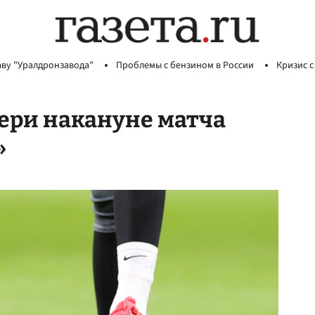
аву "Уралдронзавода"
Проблемы с бензином в России
Кризис с
ери накануне матча
»