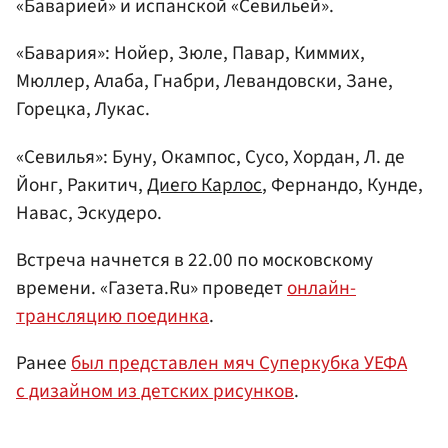
«Баварией» и испанской «Севильей».
«Бавария»: Нойер, Зюле, Павар, Киммих,
Мюллер, Алаба, Гнабри, Левандовски, Зане,
Горецка, Лукас.
«Севилья»: Буну, Окампос, Сусо, Хордан, Л. де
Йонг, Ракитич,
Диего Карлос
, Фернандо, Кунде,
Навас, Эскудеро.
Встреча начнется в 22.00 по московскому
времени. «Газета.Ru» проведет
онлайн-
трансляцию поединка
.
Ранее
был представлен мяч Суперкубка УЕФА
с дизайном из детских рисунков
.