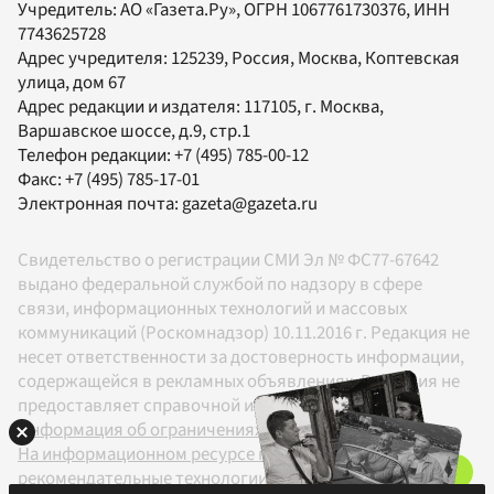
Учредитель:
АО «Газета.Ру»
, ОГРН 1067761730376, ИНН
7743625728
Адрес учредителя: 125239, Россия, Москва, Коптевская
улица, дом 67
Адрес редакции и издателя:
117105
, г.
Москва
,
Варшавское шоссе, д.9, стр.1
Телефон редакции:
+7 (495) 785-00-12
Факс:
+7 (495) 785-17-01
Электронная почта:
gazeta@gazeta.ru
Свидетельство о регистрации СМИ Эл № ФС77-67642
выдано федеральной службой по надзору в сфере
связи, информационных технологий и массовых
коммуникаций (Роскомнадзор) 10.11.2016 г. Редакция не
несет ответственности за достоверность информации,
содержащейся в рекламных объявлениях. Редакция не
предоставляет справочной информации.
Информация об ограничениях
На информационном ресурсе применяются
рекомендательные технологии в соответствии с