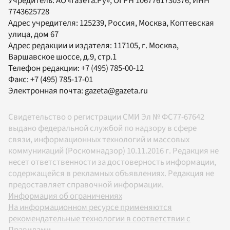
Учредитель:
АО «Газета.Ру»
, ОГРН 1067761730376, ИНН
7743625728
Адрес учредителя: 125239, Россия, Москва, Коптевская
улица, дом 67
Адрес редакции и издателя:
117105
, г.
Москва
,
Варшавское шоссе, д.9, стр.1
Телефон редакции:
+7 (495) 785-00-12
Факс:
+7 (495) 785-17-01
Электронная почта:
gazeta@gazeta.ru
Свидетельство о регистрации СМИ Эл № ФС77-67642
выдано федеральной службой по надзору в сфере
связи, информационных технологий и массовых
коммуникаций (Роскомнадзор) 10.11.2016 г. Редакция не
несет ответственности за достоверность информации,
содержащейся в рекламных объявлениях. Редакция не
предоставляет справочной информации.
Информация об ограничениях
На информационном ресурсе применяются
рекомендательные технологии в соответствии с