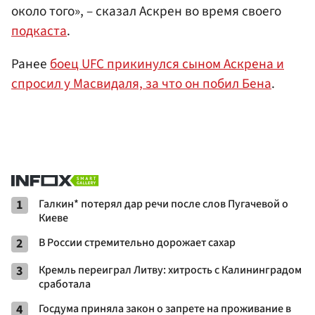
около того», – сказал Аскрен во время своего
подкаста
.
Ранее
боец UFC прикинулся сыном Аскрена и
спросил у Масвидаля, за что он побил Бена
.
1
Галкин* потерял дар речи после слов Пугачевой о
Киеве
2
В России стремительно дорожает сахар
3
Кремль переиграл Литву: хитрость с Калининградом
сработала
4
Госдума приняла закон о запрете на проживание в