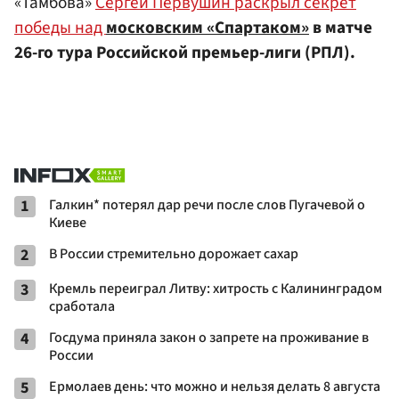
«Тамбова»
Сергей Первушин раскрыл секрет
победы над
московским «Спартаком»
в матче
26-го тура Российской премьер-лиги (РПЛ).
1
Галкин* потерял дар речи после слов Пугачевой о
Киеве
2
В России стремительно дорожает сахар
3
Кремль переиграл Литву: хитрость с Калининградом
сработала
4
Госдума приняла закон о запрете на проживание в
России
5
Ермолаев день: что можно и нельзя делать 8 августа