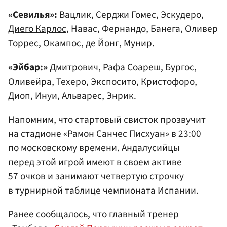
«Севилья»:
Вацлик, Серджи Гомес, Эскудеро,
Диего Карлос
, Навас, Фернандо, Банега, Оливер
Торрес, Окампос, де Йонг, Мунир.
«Эйбар:»
Дмитрович, Рафа Соареш, Бургос,
Оливейра, Техеро, Экспосито, Кристофоро,
Диоп, Инуи, Альварес, Энрик.
Напомним, что стартовый свисток прозвучит
на стадионе «Рамон Санчес Писхуан» в 23:00
по московскому времени. Андалусийцы
перед этой игрой имеют в своем активе
57 очков и занимают четвертую строчку
в турнирной таблице чемпионата Испании.
Ранее сообщалось, что главный тренер