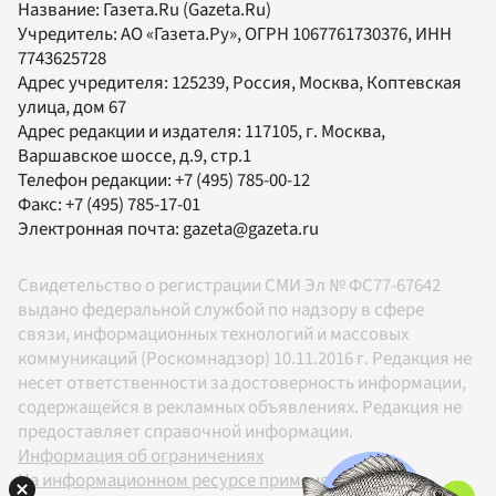
Название:
Газета.Ru
(Gazeta.Ru)
Учредитель:
АО «Газета.Ру»
, ОГРН 1067761730376, ИНН
7743625728
Адрес учредителя: 125239, Россия, Москва, Коптевская
улица, дом 67
Адрес редакции и издателя:
117105
, г.
Москва
,
Варшавское шоссе, д.9, стр.1
Телефон редакции:
+7 (495) 785-00-12
Факс:
+7 (495) 785-17-01
Электронная почта:
gazeta@gazeta.ru
Свидетельство о регистрации СМИ Эл № ФС77-67642
выдано федеральной службой по надзору в сфере
связи, информационных технологий и массовых
коммуникаций (Роскомнадзор) 10.11.2016 г. Редакция не
несет ответственности за достоверность информации,
содержащейся в рекламных объявлениях. Редакция не
предоставляет справочной информации.
Информация об ограничениях
На информационном ресурсе применяются