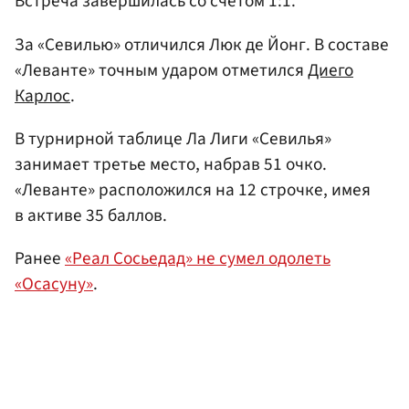
Встреча завершилась со счетом 1:1.
За «Севилью» отличился Люк де Йонг. В составе
«Леванте» точным ударом отметился
Диего
Карлос
.
В турнирной таблице Ла Лиги «Севилья»
занимает третье место, набрав 51 очко.
«Леванте» расположился на 12 строчке, имея
в активе 35 баллов.
Ранее
«Реал Сосьедад» не сумел одолеть
«Осасуну»
.