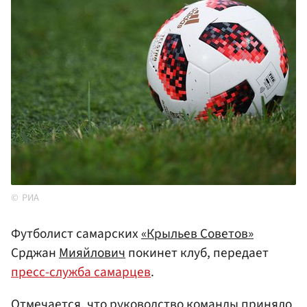
РИА
Футболист самарских
«Крыльев Советов»
Срджан
Мияйлович
покинет клуб, передает
пресс-служба самарцев
.
Отмечается, что руководство команды приняло