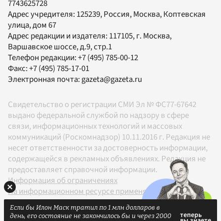
7743625728
Адрес учредителя: 125239, Россия, Москва, Коптевская
улица, дом 67
Адрес редакции и издателя:
117105
, г.
Москва
,
Варшавское шоссе, д.9, стр.1
Телефон редакции:
+7 (495) 785-00-12
Факс:
+7 (495) 785-17-01
Электронная почта:
gazeta@gazeta.ru
Свидетельство о регистрации СМИ Эл № ФС77-67642
выдано федеральной службой по надзору в сфере
связи, информационных технологий и массовых
коммуникаций (Роскомнадзор) 10.11.2016 г. Редакция не
несет ответственности за достоверность информации,
содержащейся в рекламных объявлениях. Редакция не
предоставляет справочной информации.
Информация об ограничениях
На информационном ресурсе применяются
рекомендательные технологии в соответствии с
Если бы Илон Маск тратил по 1 млн долларов в
Правилами
день, его состояние не закончилось бы и через 2000