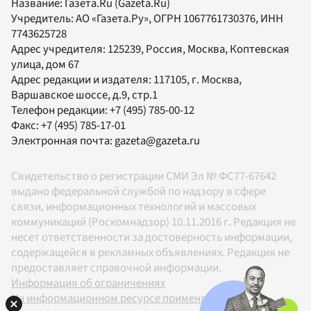
Название:
Газета.Ru
(Gazeta.Ru)
Учредитель:
АО «Газета.Ру»
, ОГРН 1067761730376, ИНН
7743625728
Адрес учредителя: 125239, Россия, Москва, Коптевская
улица, дом 67
Адрес редакции и издателя:
117105
, г.
Москва
,
Варшавское шоссе, д.9, стр.1
Телефон редакции:
+7 (495) 785-00-12
Факс:
+7 (495) 785-17-01
Электронная почта:
gazeta@gazeta.ru
Свидетельство о регистрации СМИ Эл № ФС77-67642
выдано федеральной службой по надзору в сфере
связи, информационных технологий и массовых
коммуникаций (Роскомнадзор) 10.11.2016 г. Редакция не
несет ответственности за достоверность информации,
содержащейся в рекламных объявлениях. Редакция не
предоставляет справочной информации.
Информация об ограничениях
На информационном ресурсе применяются