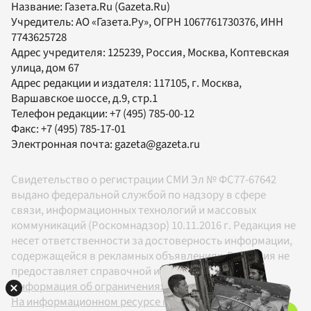
Название:
Газета.Ru
(Gazeta.Ru)
Учредитель:
АО «Газета.Ру»
, ОГРН 1067761730376, ИНН
7743625728
Адрес учредителя: 125239, Россия, Москва, Коптевская
улица, дом 67
Адрес редакции и издателя:
117105
, г.
Москва
,
Варшавское шоссе, д.9, стр.1
Телефон редакции:
+7 (495) 785-00-12
Факс:
+7 (495) 785-17-01
Электронная почта:
gazeta@gazeta.ru
Свидетельство о регистрации СМИ Эл № ФС77-67642
выдано федеральной службой по надзору в сфере
связи, информационных технологий и массовых
коммуникаций (Роскомнадзор) 10.11.2016 г. Редакция не
несет ответственности за достоверность информации,
содержащейся в рекламных объявлениях. Редакция не
предоставляет справочной информации.
Информация об ограничениях
На информационном ресурсе применяются