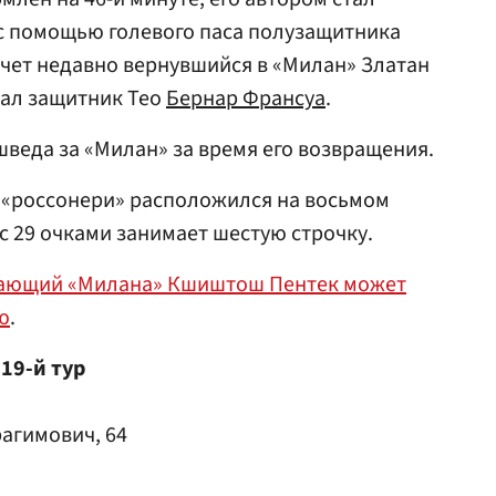
с помощью голевого паса полузащитника
 счет недавно вернувшийся в «Милан» Златан
вал защитник Тео
Бернар Франсуа
.
шведа за «Милан» за время его возвращения.
 «россонери» расположился на восьмом
 с 29 очками занимает шестую строчку.
ающий «Милана» Кшиштош Пентек может
ю
.
19-й тур
рагимович, 64