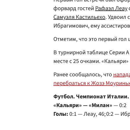
форвард гостей
Рафаэл Леау
Самуэля Кастильехо
. Удвоил
Ибрагимович, ему ассистиро
Отметим, что это первый гол 
В турнирной таблице Серии А
месте с 25 очками. «Кальяри»
Ранее сообщалось, что
напад
перебраться к Жозэ Моуринь
Футбол. Чемпионат Италии. 
«Кальяри» — «Милан»
— 0:2
Голы:
0:1 — Леау, 46; 0:2 — Иб