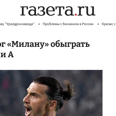
аву "Уралдронзавода"
Проблемы с бензином в России
Кризис с
ог «Милану» обыграть
ии А