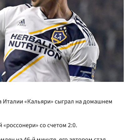
та Италии «Кальяри» сыграл на домашнем
 «россонери» со счетом 2:0.
лен на 46-й минуте, его автором стал