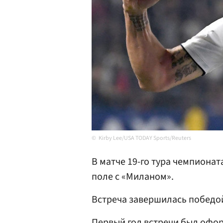
Kirby Lee/USA TODAY Sports/Reuters
В матче 19-го тура чемпиона
поле с «Миланом».
Встреча завершилась победой
Первый гол встречи был оформ