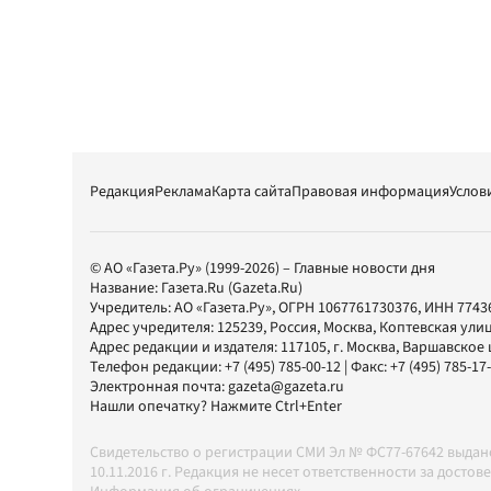
Редакция
Реклама
Карта сайта
Правовая информация
Услов
© АО «Газета.Ру» (1999-2026) – Главные новости дня
Название:
Газета.Ru
(Gazeta.Ru)
Учредитель:
АО «Газета.Ру»
, ОГРН 1067761730376, ИНН 7743
Адрес учредителя: 125239, Россия, Москва, Коптевская улиц
Адрес редакции и издателя:
117105
, г.
Москва
,
Варшавское шо
Телефон редакции:
+7 (495) 785-00-12
| Факс:
+7 (495) 785-17
Электронная почта:
gazeta@gazeta.ru
Нашли опечатку? Нажмите Ctrl+Enter
Свидетельство о регистрации СМИ Эл № ФС77-67642 выда
10.11.2016 г. Редакция не несет ответственности за дос