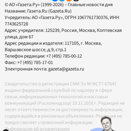
© АО «Газета.Ру» (1999-2026) – Главные новости дня
Название:
Газета.Ru
(Gazeta.Ru)
Учредитель:
АО «Газета.Ру»
, ОГРН 1067761730376, ИНН
7743625728
Адрес учредителя: 125239, Россия, Москва, Коптевская
улица, дом 67
Адрес редакции и издателя:
117105
, г.
Москва
,
Варшавское шоссе, д.9, стр.1
Телефон редакции:
+7 (495) 785-00-12
Факс:
+7 (495) 785-17-01
Электронная почта:
gazeta@gazeta.ru
Свидетельство о регистрации СМИ Эл № ФС77-67642
выдано федеральной службой по надзору в сфере
связи, информационных технологий и массовых
коммуникаций (Роскомнадзор) 10.11.2016 г. Редакция не
несет ответственности за достоверность информации,
содержащейся в рекламных объявлениях. Редакция не
предоставляет справочной информации.
Информация об ограничениях