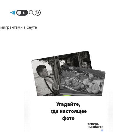
Авторизоваться
 мигрантами в Сеуте
Угадайте,
где настоящее
фото