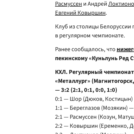
Расмуссен
и Андрей
Локтион
Евгений Ковыршин
.
Клуб из столицы Белоруссии
в регулярном чемпионате.
Ранее сообщалось, что
нижег
пекинскому «Куньлунь Ред С
КХЛ. Регулярный чемпионат
«Металлург» (Магнитогорск,
— 3:2 (2:1, 0:1, 0:0, 1:0)
0:1 — Шор (Дюков, Костицын)
1:1 — Береглазов (Мозякин) — 
2:1 — Расмуссен (Козун, Мату
2:2 — Ковыршин (Еременко, Де