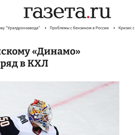
аву "Уралдронзавода"
Проблемы с бензином в России
Кризис с
нскому «Динамо»
ряд в КХЛ