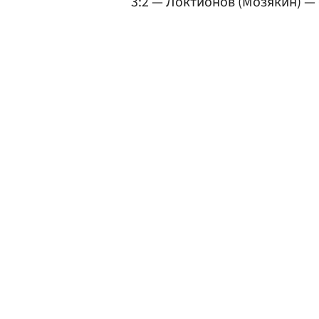
3:2 — Локтионов (Мозякин) — 6