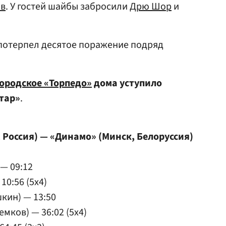
ов
. У гостей шайбы забросили
Дрю Шор
и
 потерпел десятое поражение подряд
ородское «Торпедо»
дома уступило
тар»
.
 Россия) — «Динамо» (Минск, Белоруссия)
 — 09:12
10:56 (5x4)
шкин) — 13:50
мков) — 36:02 (5x4)