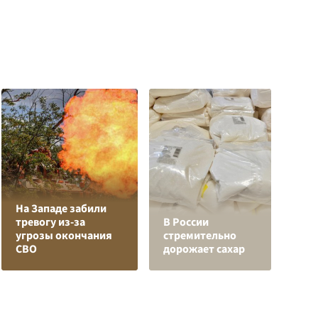
На Западе забили
Л
тревогу из-за
В России
з
угрозы окончания
стремительно
в
СВО
дорожает сахар
р