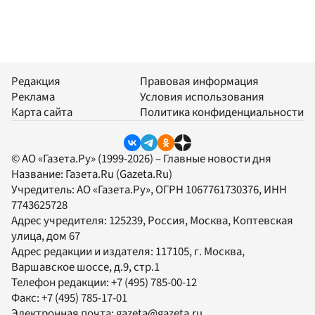
Редакция
Правовая информация
Реклама
Условия использования
Карта сайта
Политика конфиденциальности
© АО «Газета.Ру» (1999-2026) – Главные новости дня
Название:
Газета.Ru
(Gazeta.Ru)
Учредитель:
АО «Газета.Ру»
, ОГРН 1067761730376, ИНН
7743625728
Адрес учредителя: 125239, Россия, Москва, Коптевская
улица, дом 67
Адрес редакции и издателя:
117105
, г.
Москва
,
Варшавское шоссе, д.9, стр.1
Телефон редакции:
+7 (495) 785-00-12
Факс:
+7 (495) 785-17-01
Электронная почта:
gazeta@gazeta.ru