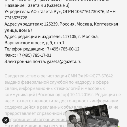
Название:
Газета.Ru
(Gazeta.Ru)
Учредитель:
АО «Газета.Ру»
, ОГРН 1067761730376, ИНН
7743625728
Адрес учредителя: 125239, Россия, Москва, Коптевская
улица, дом 67
Адрес редакции и издателя:
117105
, г.
Москва
,
Варшавское шоссе, д.9, стр.1
Телефон редакции:
+7 (495) 785-00-12
Факс:
+7 (495) 785-17-01
Электронная почта:
gazeta@gazeta.ru
Свидетельство о регистрации СМИ Эл № ФС77-67642
выдано федеральной службой по надзору в сфере
связи, информационных технологий и массовых
коммуникаций (Роскомнадзор) 10.11.2016 г. Редакция не
несет ответственности за достоверность информации,
содержащейся в рекламных объявлениях. Редакция не
предоставляет справочной информации.
Информация об ограничениях
На информационном ресурсе применяются