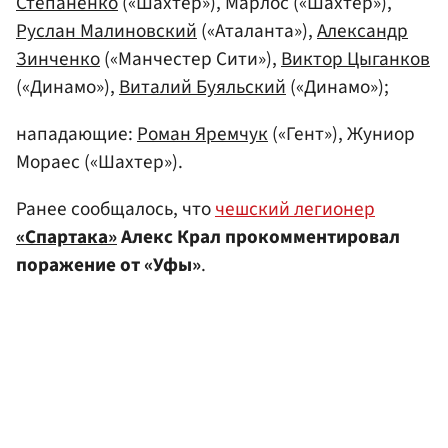
Степаненко
(«Шахтер»), Марлос («Шахтер»),
Руслан Малиновский
(«Аталанта»),
Александр
Зинченко
(«Манчестер Сити»),
Виктор Цыганков
(«Динамо»),
Виталий Буяльский
(«Динамо»);
нападающие:
Роман Яремчук
(«Гент»), Жуниор
Мораес («Шахтер»).
Ранее сообщалось, что
чешский легионер
«Спартака»
Алекс Крал прокомментировал
поражение от «Уфы»
.