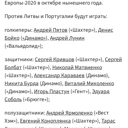
Европы-2020 в октябре нынешнего года.
Против Литвы и Португалии будут играть:
голкиперы:
Андрей Пятов
(«Шахтер»),
Денис
Бойко
(
«Динамо»
),
Андрей Лунин
(«Вальядолид»);
защитники:
Сергей Кривцов
(«Шахтер»),
Сергей
Болбат
(«Шахтер»),
Николай Матвиенко
(«Шахтер»),
Александр Караваев
(Динамо),
Никита Бурда
(Динамо),
Виталий Миколенко
(«Динамо»),
Игорь Пластун
(«Гент»),
Эдуард
Соболь
(«Брюгге»);
полузащитники:
Андрей Ярмоленко
(«Вест
Хэм»),
Евгений Коноплянка
(«Шахтер»),
Тарас