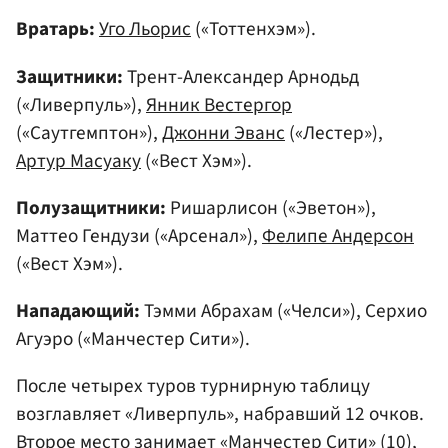
Вратарь:
Уго Льорис
(«Тоттенхэм»).
Защитники:
Трент-Александер Арнодьд
(«Ливерпуль»),
Янник Вестергор
(«Саутгемптон»),
Джонни Эванс
(«Лестер»),
Артур Масуаку
(«Вест Хэм»).
Полузащитники:
Ришарлисон («Эветон»),
Маттео Гендузи («Арсенал»),
Фелипе Андерсон
(«Вест Хэм»).
Нападающий:
Тэмми Абрахам («Челси»), Серхио
Агуэро («Манчестер Сити»).
После четырех туров турнирную таблицу
возглавляет «Ливерпуль», набравший 12 очков.
Второе место занимает «Манчестер Сити» (10),