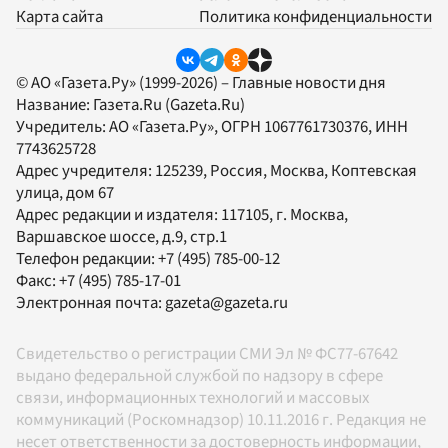
Карта сайта
Политика конфиденциальности
© АО «Газета.Ру» (1999-2026) – Главные новости дня
Название:
Газета.Ru
(Gazeta.Ru)
Учредитель:
АО «Газета.Ру»
, ОГРН 1067761730376, ИНН
7743625728
Адрес учредителя: 125239, Россия, Москва, Коптевская
улица, дом 67
Адрес редакции и издателя:
117105
, г.
Москва
,
Варшавское шоссе, д.9, стр.1
Телефон редакции:
+7 (495) 785-00-12
Факс:
+7 (495) 785-17-01
Электронная почта:
gazeta@gazeta.ru
Свидетельство о регистрации СМИ Эл № ФС77-67642
выдано федеральной службой по надзору в сфере
связи, информационных технологий и массовых
коммуникаций (Роскомнадзор) 10.11.2016 г. Редакция не
несет ответственности за достоверность информации,