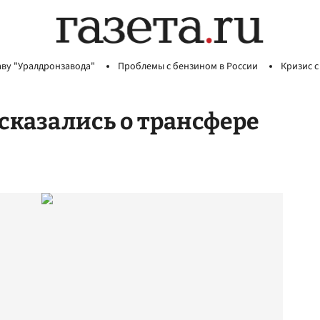
аву "Уралдронзавода"
Проблемы с бензином в России
Кризис с
сказались о трансфере