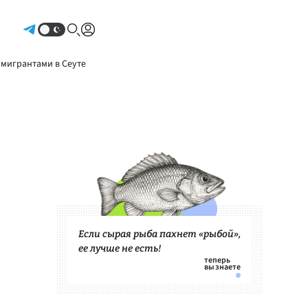
Авторизоваться
 мигрантами в Сеуте
Если сырая рыба пахнет «рыбой»,
ее лучше не есть!