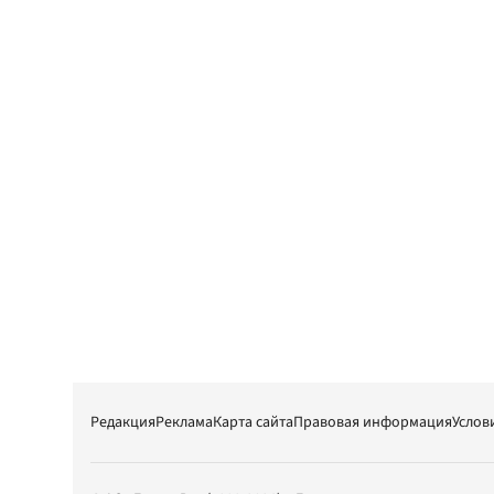
Редакция
Реклама
Карта сайта
Правовая информация
Услов