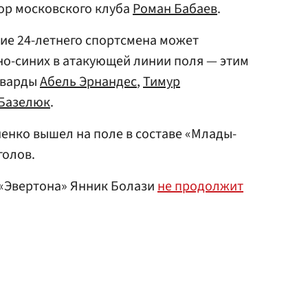
ор московского клуба
Роман Бабаев
.
ние 24-летнего спортсмена может
но-синих в атакующей линии поля — этим
рварды
Абель Эрнандес
,
Тимур
 Базелюк
.
енко вышел на поле в составе «Млады-
голов.
 «Эвертона» Янник Болази
не продолжит