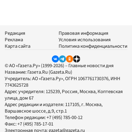
Редакция
Правовая информация
Реклама
Условия использования
Карта сайта
Политика конфиденциальности
© АО «Газета.Ру» (1999-2026) – Главные новости дня
Название:
Газета.Ru
(Gazeta.Ru)
Учредитель:
АО «Газета.Ру»
, ОГРН 1067761730376, ИНН
7743625728
Адрес учредителя: 125239, Россия, Москва, Коптевская
улица, дом 67
Адрес редакции и издателя:
117105
, г.
Москва
,
Варшавское шоссе, д.9, стр.1
Телефон редакции:
+7 (495) 785-00-12
Факс:
+7 (495) 785-17-01
Электронная почта:
gazeta@gazeta.ru