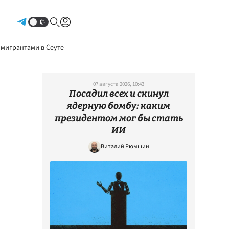
Авторизоваться
 мигрантами в Сеуте
07 августа 2026, 10:43
Посадил всех и скинул
ядерную бомбу: каким
президентом мог бы стать
ИИ
Виталий Рюмшин