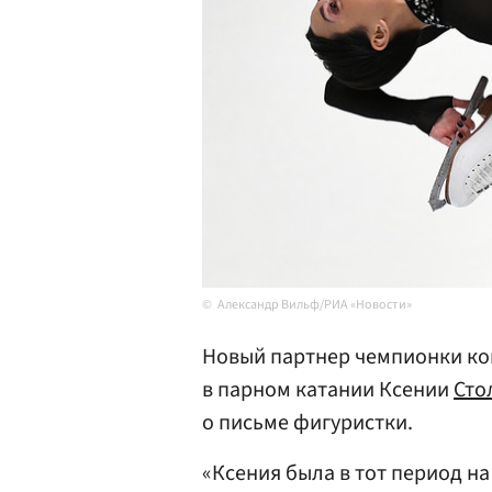
Александр Вильф/РИА «Новости»
Новый партнер чемпионки ко
в парном катании Ксении
Сто
о письме фигуристки.
«Ксения была в тот период н