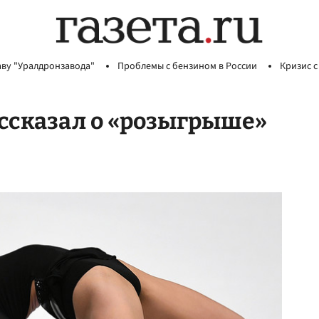
аву "Уралдронзавода"
Проблемы с бензином в России
Кризис с
ссказал о «розыгрыше»