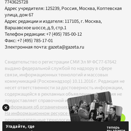
7743625728
Адрес учредителя: 125239, Россия, Москва, Коптевская
улица, дом 67
Адрес редакции и издателя:
117105
, г.
Москва
,
Варшавское шоссе, д.9, стр.1
Телефон редакции:
+7 (495) 785-00-12
Факс:
+7 (495) 785-17-01
Электронная почта:
gazeta@gazeta.ru
Свидетельство о регистрации СМИ Эл № ФС77-67642
выдано федеральной службой по надзору в сфере
связи, информационных технологий и массовых
коммуникаций (Роскомнадзор) 10.11.2016 г. Редакция не
несет ответственности за достоверность информации,
содержащейся в рекламных объявлениях. Редакция не
предоставляет справочной информации.
Информация об ограничениях
На информационном ресурсе применяются
рекомендательные технологии в соответствии с
Правилами
Угадайте, где