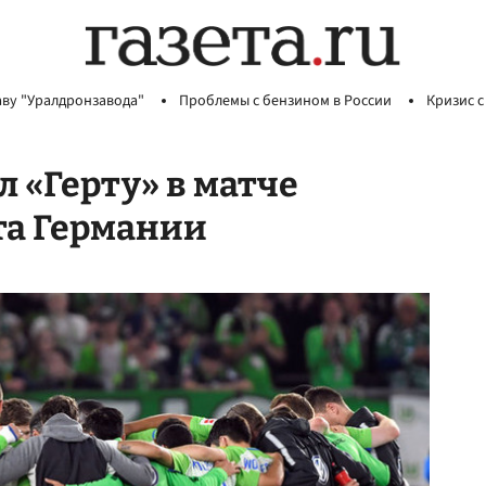
аву "Уралдронзавода"
Проблемы с бензином в России
Кризис с
 «Герту» в матче
та Германии