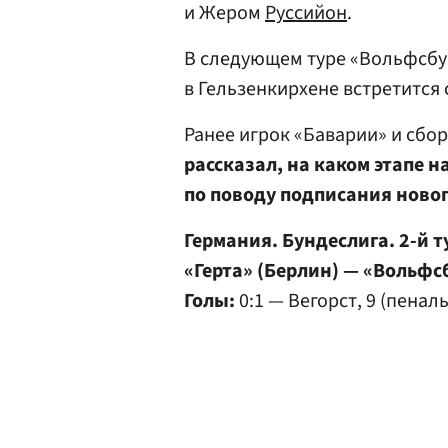
и Жером
Руссийон
.
В следующем туре «Вольфсбур
в Гельзенкирхене встретится 
Ранее игрок «Баварии» и сб
рассказал, на каком этапе н
по поводу подписания ново
Германия. Бундеслига. 2-й т
«Герта» (Берлин) — «Вольфс
Голы:
0:1 — Вегорст, 9 (пеналь