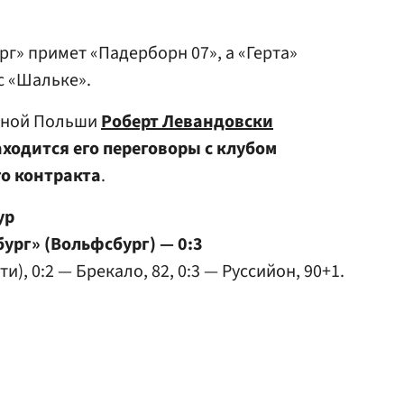
г» примет «Падерборн 07», а «Герта»
с «Шальке».
орной Польши
Роберт Левандовски
аходится его переговоры с клубом
го контракта
.
ур
бург» (Вольфсбург) — 0:3
ти), 0:2 — Брекало, 82, 0:3 — Руссийон, 90+1.