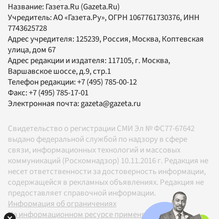
Название:
Газета.Ru
(Gazeta.Ru)
Учредитель:
АО «Газета.Ру»
, ОГРН 1067761730376, ИНН
7743625728
Адрес учредителя: 125239, Россия, Москва, Коптевская
улица, дом 67
Адрес редакции и издателя:
117105
, г.
Москва
,
Варшавское шоссе, д.9, стр.1
Телефон редакции:
+7 (495) 785-00-12
Факс:
+7 (495) 785-17-01
Электронная почта:
gazeta@gazeta.ru
Свидетельство о регистрации СМИ Эл № ФС77-67642
выдано федеральной службой по надзору в сфере
связи, информационных технологий и массовых
коммуникаций (Роскомнадзор) 10.11.2016 г. Редакция не
несет ответственности за достоверность информации,
содержащейся в рекламных объявлениях. Редакция не
предоставляет справочной информации.
Информация об ограничениях
На информационном ресурсе применяются