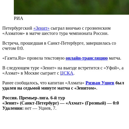
РИА
Петербургский
«Зенит»
сыграл вничью с грозненским
«Ахматом» в матче шестого тура чемпионата России.
Встреча, прошедшая в Санкт-Петербурге, завершилась со
счетом 0:0.
«Газета.Ru» провела текстовую
онлайн-трансляцию
матча.
В следующем туре «Зенит» на выезде встретится с «Уфой», а
«Ахмат» в Москве сыграет с
ЦСКА
.
Ранее сообщалось, что капитан «Ахмата»
Ризван Уциев
был
удален на седьмой минуте матча с «Зенитом»
.
Россия. Премьер-лига. 6-й тур
«Зенит» (Санкт-Петербург) — «Ахмат» (Грозный) — 0:0
Удаления:
нет — Уциев, 7.