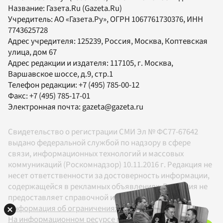
Название:
Газета.Ru
(Gazeta.Ru)
Учредитель:
АО «Газета.Ру»
, ОГРН 1067761730376, ИНН
7743625728
Адрес учредителя: 125239, Россия, Москва, Коптевская
улица, дом 67
Адрес редакции и издателя:
117105
, г.
Москва
,
Варшавское шоссе, д.9, стр.1
Телефон редакции:
+7 (495) 785-00-12
Факс:
+7 (495) 785-17-01
Электронная почта:
gazeta@gazeta.ru
Свидетельство о регистрации СМИ Эл № ФС77-67642
выдано федеральной службой по надзору в сфере
связи, информационных технологий и массовых
коммуникаций (Роскомнадзор) 10.11.2016 г. Редакция не
несет ответственности за достоверность информации,
содержащейся в рекламных объявлениях. Редакция не
предоставляет справочной информации.
Информация об ограничениях
На информационном ресурсе применяются