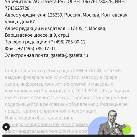
Учредитель:
АО «Газета.Ру»
, ОГРН 1067761730376, ИНН
7743625728
Адрес учредителя: 125239, Россия, Москва, Коптевская
улица, дом 67
Адрес редакции и издателя:
117105
, г.
Москва
,
Варшавское шоссе, д.9, стр.1
Телефон редакции:
+7 (495) 785-00-12
Факс:
+7 (495) 785-17-01
Электронная почта:
gazeta@gazeta.ru
Свидетельство о регистрации СМИ Эл № ФС77-67642
выдано федеральной службой по надзору в сфере
связи, информационных технологий и массовых
коммуникаций (Роскомнадзор) 10.11.2016 г. Редакция не
несет ответственности за достоверность информации,
содержащейся в рекламных объявлениях. Редакция не
предоставляет справочной информации.
Информация об ограничениях
На информационном ресурсе применяются
рекомендательные технологии в соответствии с