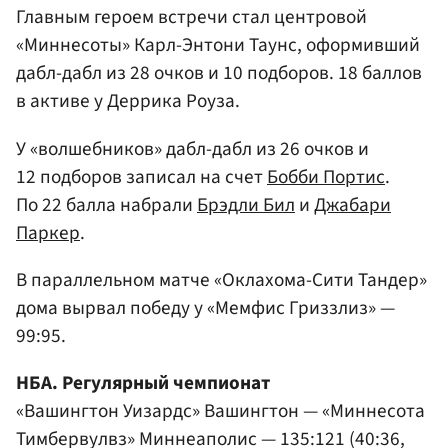
Главным героем встречи стал центровой
«Миннесоты» Карл-Энтони Таунс, оформивший
дабл-дабл из 28 очков и 10 подборов. 18 баллов
в активе у Деррика Роуза.
У «волшебников» дабл-дабл из 26 очков и
12 подборов записал на счет
Бобби Портис
.
По 22 балла набрали
Брэдли Бил
и
Джабари
Паркер
.
В параллельном матче «Оклахома-Сити Тандер»
дома вырвал победу у «Мемфис Гриззлиз» —
99:95.
НБА. Регулярный чемпионат
«Вашингтон Уизардс» Вашингтон — «Миннесота
Тимбервулвз» Миннеаполис — 135:121 (40:36,