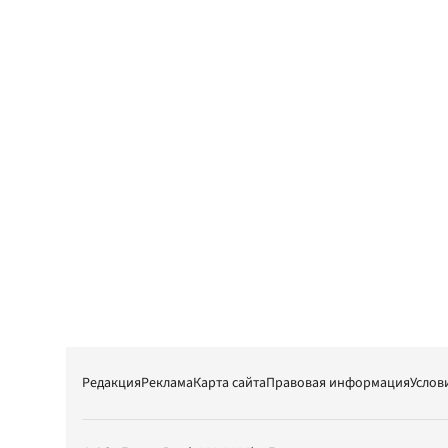
Редакция
Реклама
Карта сайта
Правовая информация
Услов