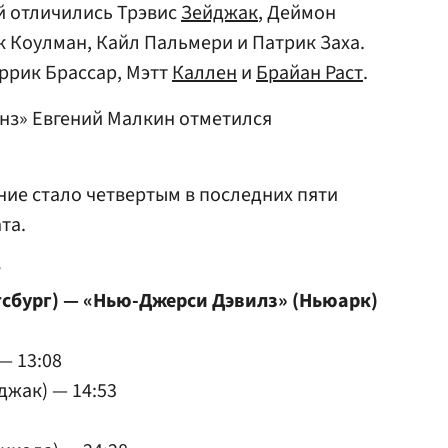
ей отличились Трэвис
Зейджак
, Деймон
к Коулман, Кайл Пальмери и Патрик Заха.
ррик Брассар, Мэтт
Каллен
и
Брайан Раст
.
нз» Евгений Малкин отметился
ние стало четвертым в последних пяти
та.
т
тсбург) — «Нью-Джерси Дэвилз» (Ньюарк)
— 13:08
джак) — 14:53