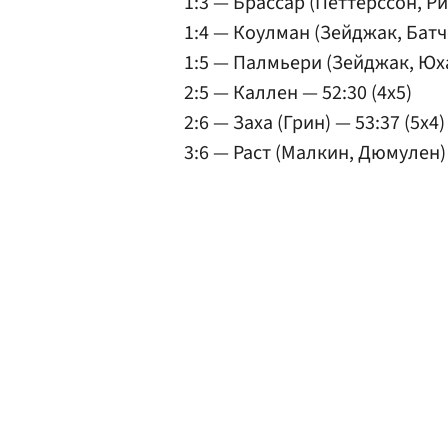
1:3 — Брассар (Петтерссон, Р
1:4 — Коулман (Зейджак, Батч
1:5 — Палмьери (Зейджак, Юха
2:5 — Каллен — 52:30 (4x5)
2:6 — Заха (Грин) — 53:37 (5x4)
3:6 — Раст (Малкин, Дюмулен)