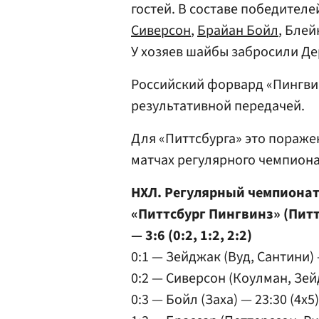
гостей. В составе победител
Сиверсон
,
Брайан Бойл
, Блей
У хозяев шайбы забросили Де
Российский форвард «Пингви
результативной передачей.
Для «Питтсбурга» это пораже
матчах регулярного чемпиона
НХЛ. Регулярный чемпиона
«Питтсбург Пингвинз» (Пит
— 3:6 (0:2, 1:2, 2:2)
0:1 — Зейджак (Вуд, Сантини) 
0:2 — Сиверсон (Коулман, Зей
0:3 — Бойл (Заха) — 23:30 (4x5)