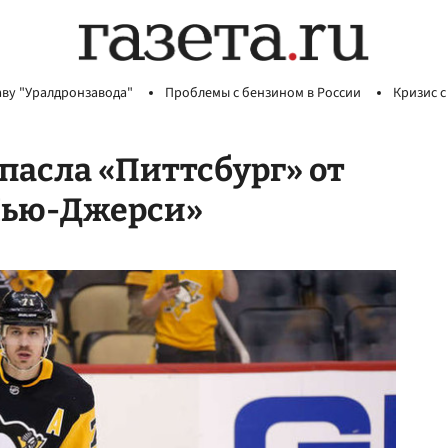
аву "Уралдронзавода"
Проблемы с бензином в России
Кризис с
пасла «Питтсбург» от
«Нью-Джерси»