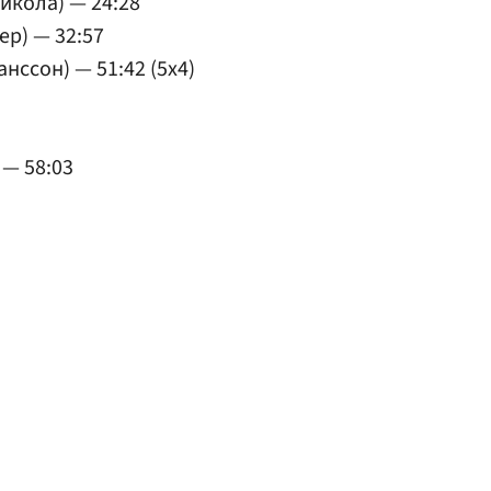
иикола) — 24:28
ер) — 32:57
нссон) — 51:42 (5x4)
 — 58:03