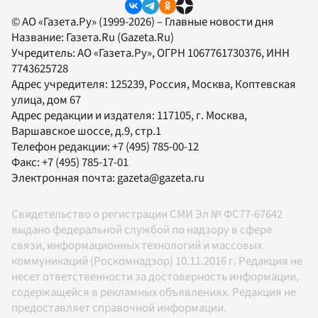
© АО «Газета.Ру» (1999-2026) – Главные новости дня
Название:
Газета.Ru
(Gazeta.Ru)
Учредитель:
АО «Газета.Ру»
, ОГРН 1067761730376, ИНН
7743625728
Адрес учредителя: 125239, Россия, Москва, Коптевская
улица, дом 67
Адрес редакции и издателя:
117105
, г.
Москва
,
Варшавское шоссе, д.9, стр.1
Телефон редакции:
+7 (495) 785-00-12
Факс:
+7 (495) 785-17-01
Электронная почта:
gazeta@gazeta.ru
Свидетельство о регистрации СМИ Эл № ФС77-67642
выдано федеральной службой по надзору в сфере
связи, информационных технологий и массовых
коммуникаций (Роскомнадзор) 10.11.2016 г. Редакция не
несет ответственности за достоверность информации,
содержащейся в рекламных объявлениях. Редакция не
предоставляет справочной информации.