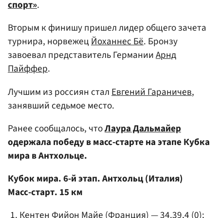
спорт»
.
Вторым к финишу пришел лидер общего зачета
турнира, норвежец
Йоханнес Бё
. Бронзу
завоевал представитель Германии
Арнд
Пайффер
.
Лучшим из россиян стал
Евгений Гараничев
,
занявший седьмое место.
Ранее сообщалось, что
Лаура Дальмайер
одержала победу в масс-старте на этапе Кубка
мира в Антхольце.
Кубок мира. 6-й этап. Антхольц (Италия)
Масс-старт. 15 км
Кентен Фийон Майе (Франция) — 34.39,4 (0);