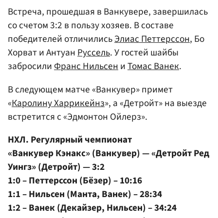
Встреча, прошедшая в Ванкувере, завершилась
со счетом 3:2 в пользу хозяев. В составе
победителей отличились
Элиас Петтерссон
, Бо
Хорват и Антуан
Руссель
. У гостей шайбы
забросили
Франс Нильсен
и
Томас Ванек
.
В следующем матче «Ванкувер» примет
«
Каролину Харрикейнз
», а «Детройт» на выезде
встретится с «Эдмонтон Ойлерз».
НХЛ. Регулярный чемпионат
«Ванкувер Кэнакс» (Ванкувер) — «Детройт Ред
Уингз» (Детройт) — 3:2
1:0 – Петтерссон (Бёзер) – 10:16
1:1 – Нильсен (Манта, Ванек) – 28:34
1:2 – Ванек (Декайзер, Нильсен) – 34:24