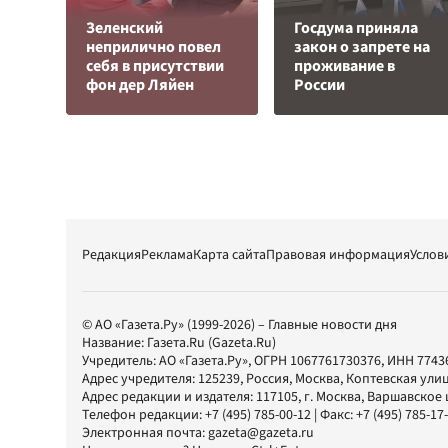
Зеленский
Госдума приняла
неприлично повел
закон о запрете на
cебя в присутствии
проживание в
фон дер Ляйен
России
Редакция
Реклама
Карта сайта
Правовая информация
Услов
© АО «Газета.Ру» (1999-2026) – Главные новости дня
Название:
Газета.Ru
(Gazeta.Ru)
Учредитель:
АО «Газета.Ру»
, ОГРН 1067761730376, ИНН 7743
Адрес учредителя: 125239, Россия, Москва, Коптевская улиц
Адрес редакции и издателя:
117105
, г.
Москва
,
Варшавское шо
Телефон редакции:
+7 (495) 785-00-12
| Факс:
+7 (495) 785-17
Электронная почта:
gazeta@gazeta.ru