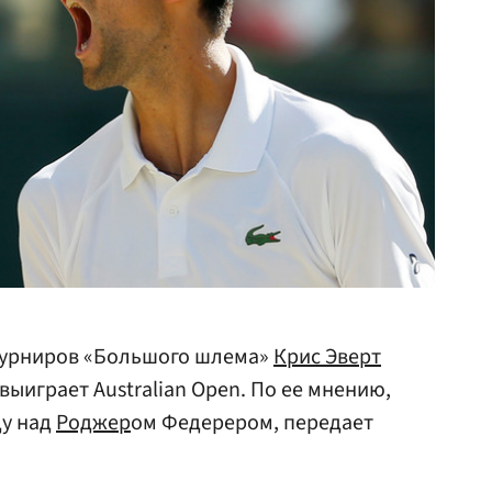
турниров «Большого шлема»
Крис Эверт
выиграет Australian Open. По ее мнению,
ду над
Роджер
ом Федерером, передает