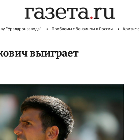
аву "Уралдронзавода"
Проблемы с бензином в России
Кризис с
окович выиграет