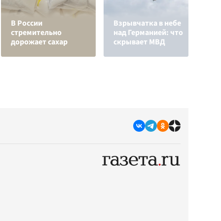
К
В России
Взрывчатка в небе
в
стремительно
над Германией: что
м
дорожает сахар
скрывает МВД
с