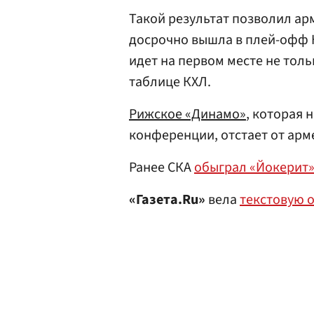
Такой результат позволил ар
досрочно вышла в плей-офф К
идет на первом месте не толь
таблице КХЛ.
Рижское «Динамо»
, которая 
конференции, отстает от арме
Ранее СКА
обыграл «Йокерит»
«Газета.Ru»
вела
текстовую 