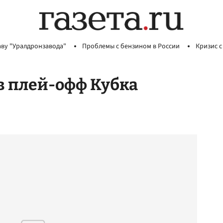
аву "Уралдронзавода"
Проблемы с бензином в России
Кризис с
в плей-офф Кубка