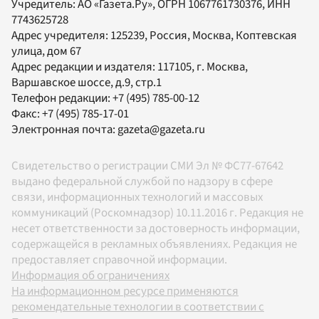
Учредитель:
АО «Газета.Ру»
, ОГРН 1067761730376, ИНН
7743625728
Адрес учредителя: 125239, Россия, Москва, Коптевская
улица, дом 67
Адрес редакции и издателя:
117105
, г.
Москва
,
Варшавское шоссе, д.9, стр.1
Телефон редакции:
+7 (495) 785-00-12
Факс:
+7 (495) 785-17-01
Электронная почта:
gazeta@gazeta.ru
Свидетельство о регистрации СМИ Эл № ФС77-67642
выдано федеральной службой по надзору в сфере
связи, информационных технологий и массовых
коммуникаций (Роскомнадзор) 10.11.2016 г. Редакция не
несет ответственности за достоверность информации,
содержащейся в рекламных объявлениях. Редакция не
предоставляет справочной информации.
Информация об ограничениях
На информационном ресурсе применяются
рекомендательные технологии в соответствии с