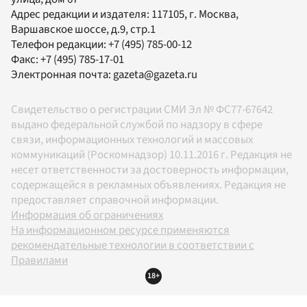
Адрес редакции и издателя:
117105
, г.
Москва
,
Варшавское шоссе, д.9, стр.1
Телефон редакции:
+7 (495) 785-00-12
Факс:
+7 (495) 785-17-01
Электронная почта:
gazeta@gazeta.ru
Свидетельство о регистрации СМИ Эл № ФС77-67642
выдано федеральной службой по надзору в сфере
связи, информационных технологий и массовых
коммуникаций (Роскомнадзор) 10.11.2016 г. Редакция не
несет ответственности за достоверность информации,
содержащейся в рекламных объявлениях. Редакция не
предоставляет справочной информации.
Информация об ограничениях
На информационном ресурсе применяются
рекомендательные технологии в соответствии с
Правилами
18+