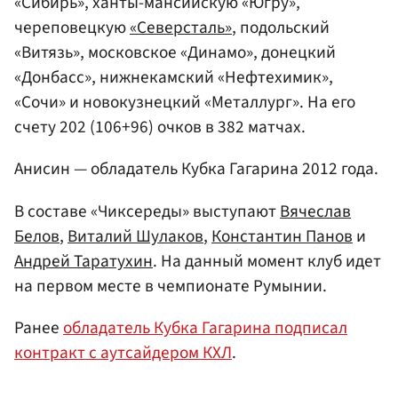
«Сибирь», ханты-мансийскую «Югру»,
череповецкую
«Северсталь»
, подольский
«Витязь», московское «Динамо», донецкий
«Донбасс», нижнекамский «Нефтехимик»,
«Сочи» и новокузнецкий «Металлург». На его
счету 202 (106+96) очков в 382 матчах.
Анисин — обладатель Кубка Гагарина 2012 года.
В составе «Чиксереды» выступают
Вячеслав
Белов
,
Виталий Шулаков
,
Константин Панов
и
Андрей Таратухин
. На данный момент клуб идет
на первом месте в чемпионате Румынии.
Ранее
обладатель Кубка Гагарина подписал
контракт с аутсайдером КХЛ
.