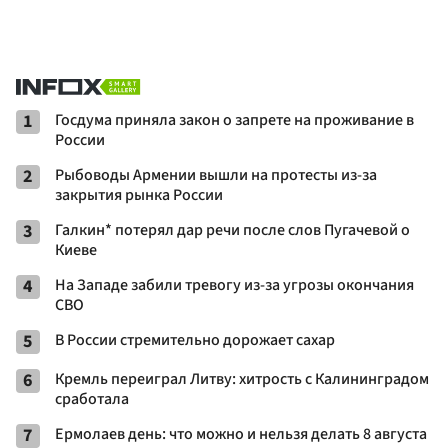
1
Госдума приняла закон о запрете на проживание в
России
2
Рыбоводы Армении вышли на протесты из-за
закрытия рынка России
3
Галкин* потерял дар речи после слов Пугачевой о
Киеве
4
На Западе забили тревогу из-за угрозы окончания
СВО
5
В России стремительно дорожает сахар
6
Кремль переиграл Литву: хитрость с Калининградом
сработала
7
Ермолаев день: что можно и нельзя делать 8 августа