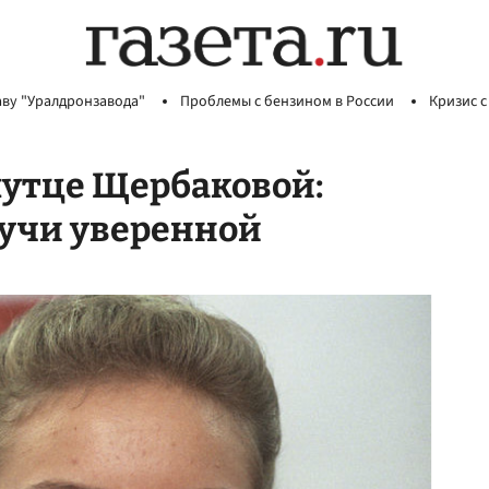
аву "Уралдронзавода"
Проблемы с бензином в России
Кризис с
лутце Щербаковой:
дучи уверенной