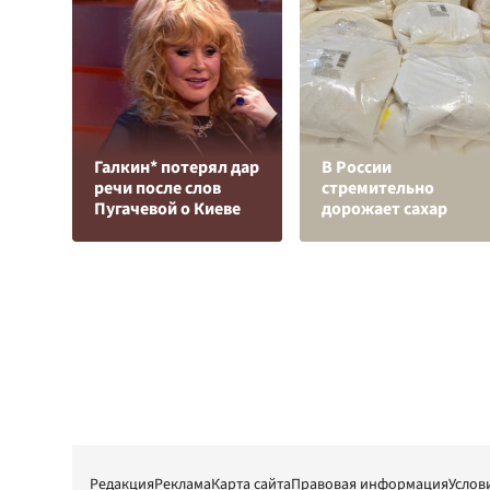
Галкин* потерял дар
В России
речи после слов
стремительно
Пугачевой о Киеве
дорожает сахар
Редакция
Реклама
Карта сайта
Правовая информация
Услов