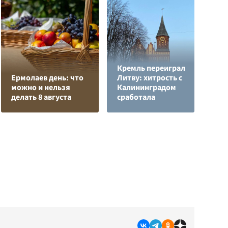
Кремль переиграл
Н
Ермолаев день: что
Литву: хитрость с
т
можно и нельзя
Калининградом
у
делать 8 августа
сработала
С