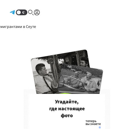
Авторизоваться
 мигрантами в Сеуте
Угадайте,
где настоящее
фото