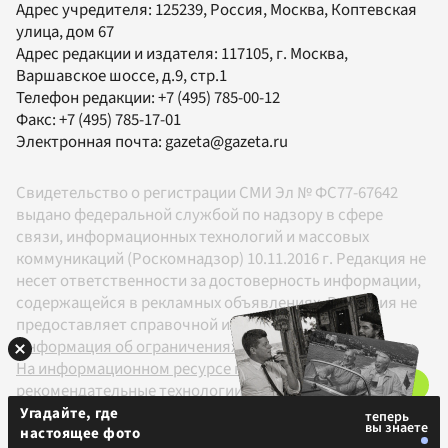
Адрес учредителя: 125239, Россия, Москва, Коптевская
улица, дом 67
Адрес редакции и издателя:
117105
, г.
Москва
,
Варшавское шоссе, д.9, стр.1
Телефон редакции:
+7 (495) 785-00-12
Факс:
+7 (495) 785-17-01
Электронная почта:
gazeta@gazeta.ru
Свидетельство о регистрации СМИ Эл № ФС77-67642
выдано федеральной службой по надзору в сфере
связи, информационных технологий и массовых
коммуникаций (Роскомнадзор) 10.11.2016 г. Редакция не
несет ответственности за достоверность информации,
содержащейся в рекламных объявлениях. Редакция не
предоставляет справочной информации.
Информация об ограничениях
На информационном ресурсе применяются
рекомендательные технологии в соответствии с
Правилами
Угадайте, где
настоящее фото
18+