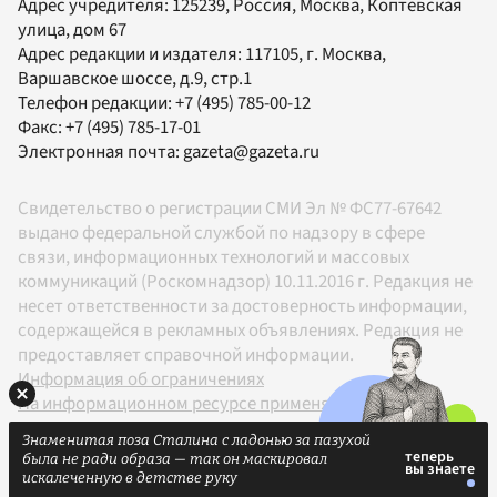
Адрес учредителя: 125239, Россия, Москва, Коптевская
улица, дом 67
Адрес редакции и издателя:
117105
, г.
Москва
,
Варшавское шоссе, д.9, стр.1
Телефон редакции:
+7 (495) 785-00-12
Факс:
+7 (495) 785-17-01
Электронная почта:
gazeta@gazeta.ru
Свидетельство о регистрации СМИ Эл № ФС77-67642
выдано федеральной службой по надзору в сфере
связи, информационных технологий и массовых
коммуникаций (Роскомнадзор) 10.11.2016 г. Редакция не
несет ответственности за достоверность информации,
содержащейся в рекламных объявлениях. Редакция не
предоставляет справочной информации.
Информация об ограничениях
На информационном ресурсе применяются
рекомендательные технологии в соответствии с
Знаменитая поза Сталина с ладонью за пазухой
Правилами
была не ради образа — так он маскировал
18+
искалеченную в детстве руку