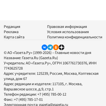
Редакция
Правовая информация
Реклама
Условия использования
Карта сайта
Политика конфиденциальности
© АО «Газета.Ру» (1999-2026) – Главные новости дня
Название:
Газета.Ru
(Gazeta.Ru)
Учредитель:
АО «Газета.Ру»
, ОГРН 1067761730376, ИНН
7743625728
Адрес учредителя: 125239, Россия, Москва, Коптевская
улица, дом 67
Адрес редакции и издателя:
117105
, г.
Москва
,
Варшавское шоссе, д.9, стр.1
Телефон редакции:
+7 (495) 785-00-12
Факс:
+7 (495) 785-17-01
Электронная почта:
gazeta@gazeta.ru