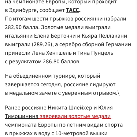
на чемпионате Европы, который проходит
в Эдинбурге, сообщает
ТАСС
.
По итогам шести прыжков россиянки набрали
282,90 балла. Золотые медали выиграли
итальянки
Елена Берточчи
и Кьяра Пеллакани
выиграли (289.26), а серебро сборной Германии
принесли Лена Хентшель и
Тина Пунцель
с результатом 286.80 баллов.
На объединенном турнире, который
завершается сегодня, россияне лидируют
в медальном зачете с уверенным отрывом.\
Ранее россияне
Никита Шлейхер
и
Юлия
Тимошинина
завоевали золотые медали
чемпионата Европы по летним видам спорта
в прыжках в воду с 10-метровой вышки