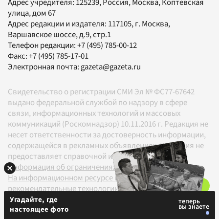
Адрес учредителя: 125239, Россия, Москва, Коптевская
улица, дом 67
Адрес редакции и издателя:
117105
, г.
Москва
,
Варшавское шоссе, д.9, стр.1
Телефон редакции:
+7 (495) 785-00-12
Факс:
+7 (495) 785-17-01
Электронная почта:
gazeta@gazeta.ru
Свидетельство о регистрации СМИ Эл № ФС77-67642
выдано федеральной службой по надзору в сфере
связи, информационных технологий и массовых
коммуникаций (Роскомнадзор) 10.11.2016 г. Редакция не
несет ответственности за достоверность информации,
содержащейся в рекламных объявлениях. Редакция не
предоставляет справочной информации.
Информация об ограничениях
На информационном ресурсе применяются
рекомендательные технологии в соответствии с
Правилами
Угадайте, где
настоящее фото
18+