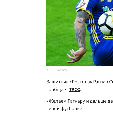
РИА Новости
Защитник «Ростова»
Рагнар С
сообщает
ТАСС
.
«Желаем Рагнару и дальше д
синей футболке.