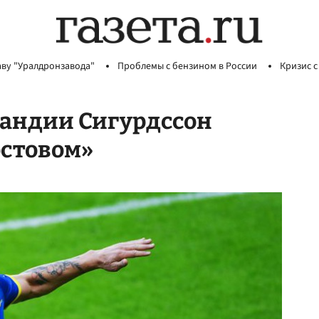
аву "Уралдронзавода"
Проблемы с бензином в России
Кризис с
андии Сигурдссон
остовом»