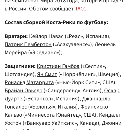
на чемпионат мира 2018 года, который пройдет
в России. Об этом сообщает
ТАСС.
Состав сборной Коста-Рики по футболу:
Вратари:
Кейлор Навас («Реал», Испания),
Патрик Пембертон
(«Алахуэленсе»), Леонель
Морейра («Эредиано»);
Защитники:
Кристиан Гамбоа
(«Селтик»,
Шотландия),
Ян Смит
(«Норрчёпинг», Швеция),
Рональд Матаррита
(«Нью-Йорк Сити», США),
Брайан Овьедо
(«Сандерленд», Англия),
Оскар
Дуарте
(«Эспаньол», Испания), Джанкарло
Гонсалес («Болонья», Италия),
Франсиско
Кальво
(«Миннесота Юнайтед», США), Кендалл
Уостон («Ванкувер Уайткэпс», Канада), Джонни