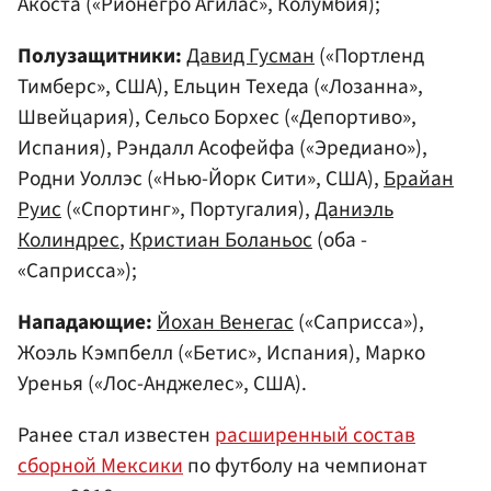
Акоста («Рионегро Агилас», Колумбия);
Полузащитники:
Давид Гусман
(«Портленд
Тимберс», США), Ельцин Техеда («Лозанна»,
Швейцария), Сельсо Борхес («Депортиво»,
Испания), Рэндалл Асофейфа («Эредиано»),
Родни Уоллэс («Нью-Йорк Сити», США),
Брайан
Руис
(«Спортинг», Португалия),
Даниэль
Колиндрес
,
Кристиан Боланьос
(оба -
«Саприсса»);
Нападающие:
Йохан Венегас
(«Саприсса»),
Жоэль Кэмпбелл («Бетис», Испания), Марко
Уренья («Лос-Анджелес», США).
Ранее стал известен
расширенный состав
сборной Мексики
по футболу на чемпионат