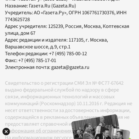
Название:
Газета.Ru
(Gazeta.Ru)
Учредитель:
АО «Газета.Ру»
, ОГРН 1067761730376, ИНН
7743625728
Адрес учредителя: 125239, Россия, Москва, Коптевская
улица, дом 67
Адрес редакции и издателя:
117105
, г.
Москва
,
Варшавское шоссе, д.9, стр.1
Телефон редакции:
+7 (495) 785-00-12
Факс:
+7 (495) 785-17-01
Электронная почта:
gazeta@gazeta.ru
Свидетельство о регистрации СМИ Эл № ФС77-67642
выдано федеральной службой по надзору в сфере
связи, информационных технологий и массовых
коммуникаций (Роскомнадзор) 10.11.2016 г. Редакция не
несет ответственности за достоверность информации,
содержащейся в рекламных объявлениях. Редакция не
предоставляет справочной информации.
Информация об ограничениях
На информационном ресурсе применяются