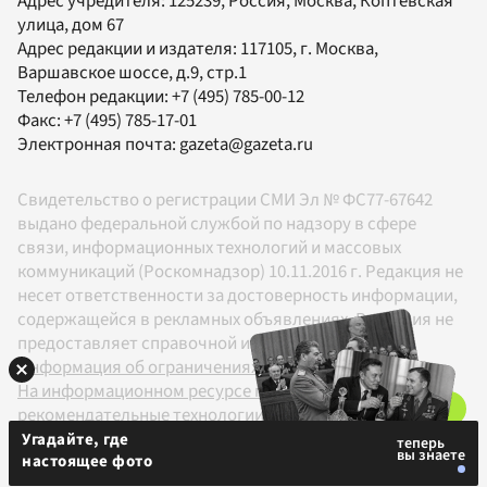
Адрес учредителя: 125239, Россия, Москва, Коптевская
улица, дом 67
Адрес редакции и издателя:
117105
, г.
Москва
,
Варшавское шоссе, д.9, стр.1
Телефон редакции:
+7 (495) 785-00-12
Факс:
+7 (495) 785-17-01
Электронная почта:
gazeta@gazeta.ru
Свидетельство о регистрации СМИ Эл № ФС77-67642
выдано федеральной службой по надзору в сфере
связи, информационных технологий и массовых
коммуникаций (Роскомнадзор) 10.11.2016 г. Редакция не
несет ответственности за достоверность информации,
содержащейся в рекламных объявлениях. Редакция не
предоставляет справочной информации.
Информация об ограничениях
На информационном ресурсе применяются
рекомендательные технологии в соответствии с
Правилами
Угадайте, где
настоящее фото
18+