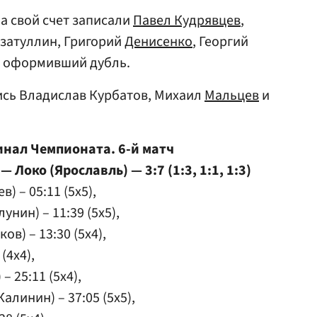
а свой счет записали
Павел Кудрявцев
,
изатуллин, Григорий
Денисенко
, Георгий
, оформивший дубль.
ись Владислав Курбатов, Михаил
Мальцев
и
инал Чемпионата. 6-й матч
 Локо (Ярославль) — 3:7 (1:3, 1:1, 1:3)
) – 05:11 (5x5),
унин) – 11:39 (5x5),
ов) – 13:30 (5x4),
(4x4),
– 25:11 (5x4),
алинин) – 37:05 (5x5),