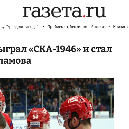
аву "Уралдронзавода"
Проблемы с бензином в России
Кризис с
ыграл «СКА-1946» и стал
ламова