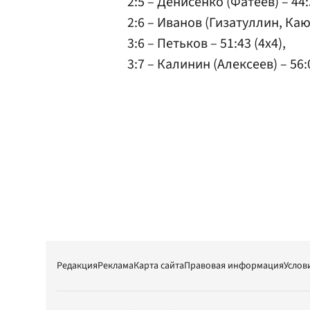
2:5 – Денисенко (Фатеев) – 44:3
2:6 – Иванов (Гизатуллин, Каюм
3:6 – Петьков – 51:43 (4x4),
3:7 – Калинин (Алексеев) – 56:
Редакция
Реклама
Карта сайта
Правовая информация
Услов