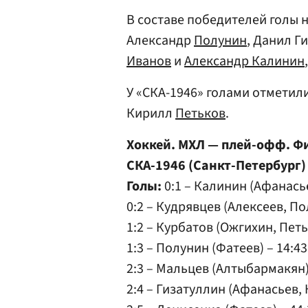
В составе победителей голы н
Александр
Полунин
, Данил Г
Иванов
и
Александр Калинин
У «СКА-1946» голами отметил
Кирилл
Петьков
.
Хоккей. МХЛ — плей-офф. Ф
СКА-1946 (Санкт-Петербург) —
Голы:
0:1 – Калинин (Афанасьев
0:2 – Кудрявцев (Алексеев, Пол
1:2 – Курбатов (Ожгихин, Петьк
1:3 – Полунин (Фатеев) – 14:43 
2:3 – Мальцев (Алтыбармакян) 
2:4 – Гизатуллин (Афанасьев, К