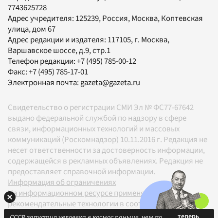
7743625728
Адрес учредителя: 125239, Россия, Москва, Коптевская
улица, дом 67
Адрес редакции и издателя:
117105
, г.
Москва
,
Варшавское шоссе, д.9, стр.1
Телефон редакции:
+7 (495) 785-00-12
Факс:
+7 (495) 785-17-01
Электронная почта:
gazeta@gazeta.ru
Свидетельство о регистрации СМИ Эл № ФС77-67642
выдано федеральной службой по надзору в сфере
связи, информационных технологий и массовых
коммуникаций (Роскомнадзор) 10.11.2016 г. Редакция не
несет ответственности за достоверность информации,
содержащейся в рекламных объявлениях. Редакция не
предоставляет справочной информации.
Информация об ограничениях
На информационном ресурсе применяются
рекомендательные технологии в соответствии с
Правилами
СССР запустил человека в космос раньше, чем по