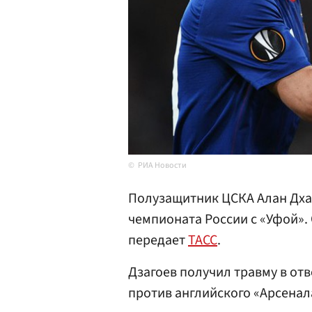
РИА Новости
Полузащитник ЦСКА Алан Дхаго
чемпионата России с «Уфой».
передает
ТАСС
.
Дзагоев получил травму в от
против английского «Арсенала