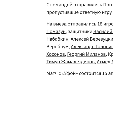
С командой отправились Пон
пропустившие ответную игру 
На выезд отправились 18 игр
Помазун
, защитники
Василий
Набабкин
,
Алексей Березуцк
Вернблум,
Александр Голови
Хосонов
,
Георгий Миланов
, 
Тимур Жамалетдинов
,
Ахмед 
Матч с «Уфой» состоится 15 ап