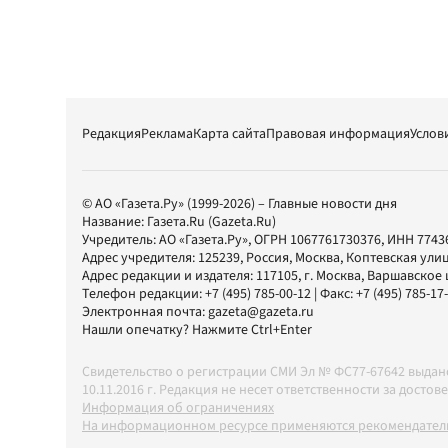
Редакция
Реклама
Карта сайта
Правовая информация
Услов
© АО «Газета.Ру» (1999-2026) – Главные новости дня
Название:
Газета.Ru
(Gazeta.Ru)
Учредитель:
АО «Газета.Ру»
, ОГРН 1067761730376, ИНН 7743
Адрес учредителя: 125239, Россия, Москва, Коптевская улиц
Адрес редакции и издателя:
117105
, г.
Москва
,
Варшавское шо
Телефон редакции:
+7 (495) 785-00-12
| Факс:
+7 (495) 785-17
Электронная почта:
gazeta@gazeta.ru
Нашли опечатку? Нажмите Ctrl+Enter
Свидетельство о регистрации СМИ Эл № ФС77-67642 выда
10.11.2016 г. Редакция не несет ответственности за дос
Информация об ограничениях
На информационном ресурсе применяются рекомендатель