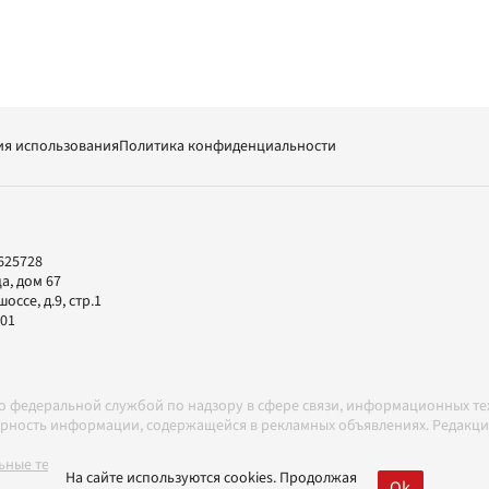
ия использования
Политика конфиденциальности
625728
а, дом 67
ссе, д.9, стр.1
-01
но федеральной службой по надзору в сфере связи, информационных т
товерность информации, содержащейся в рекламных объявлениях. Редак
ные технологии в соответствии с Правилами
На сайте используются cookies. Продолжая
Ok