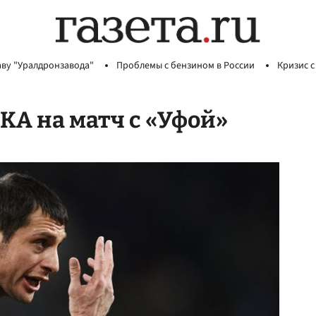
аву "Уралдронзавода"
Проблемы с бензином в России
Кризис с
СКА на матч с «Уфой»