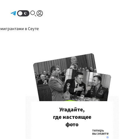
Авторизоваться
 мигрантами в Сеуте
Угадайте,
где настоящее
фото