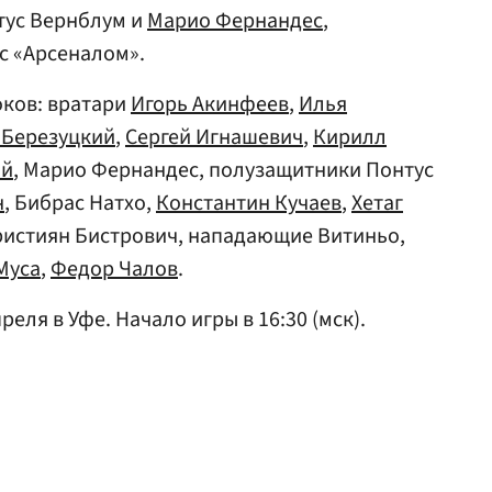
тус Вернблум и
Марио Фернандес
,
с «Арсеналом».
оков: вратари
Игорь Акинфеев
,
Илья
 Березуцкий
,
Сергей Игнашевич
,
Кирилл
ий
, Марио Фернандес, полузащитники Понтус
н
, Бибрас Натхо,
Константин Кучаев
,
Хетаг
Кристиян Бистрович, нападающие Витиньо,
Муса
,
Федор Чалов
.
реля в Уфе. Начало игры в 16:30 (мск).